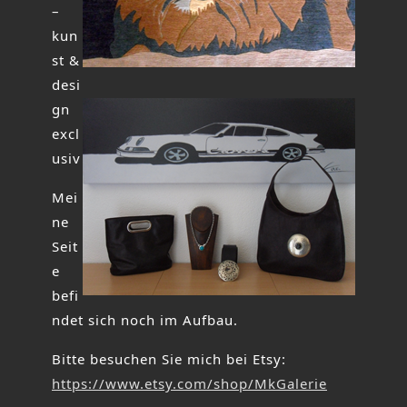
–
kun
st &
desi
gn
excl
usiv
Mei
ne
Seit
e
befi
ndet sich noch im Aufbau.
Bitte besuchen Sie mich bei Etsy:
https://www.etsy.com/shop/MkGalerie