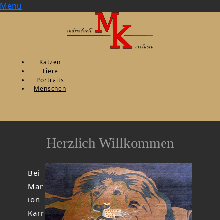
Menu
Katzen
Tiere
Portraits
Menschen
Herzlich Willkommen
Bei
Mar
ion
Karr